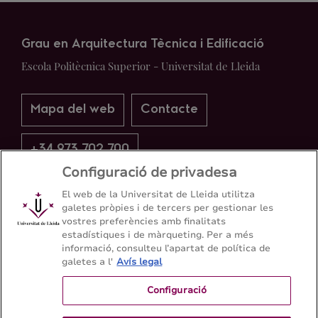
Grau en Arquitectura Tècnica i Edificació
Escola Politècnica Superior - Universitat de Lleida
Mapa del web
Contacte
+34 973 702 700
Configuració de privadesa
El web de la Universitat de Lleida utilitza
galetes pròpies i de tercers per gestionar les
vostres preferències amb finalitats
estadístiques i de màrqueting. Per a més
informació, consulteu l’apartat de política de
galetes a l'
Avís legal
Configuració